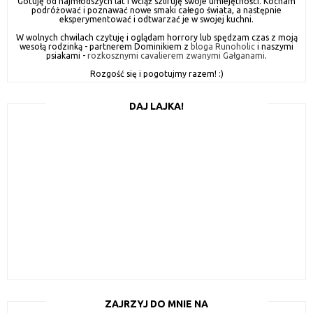
Gotuję od najmłodszych lat i wciąż szlifuję swoje umiejętności. Kocham
podróżować i poznawać nowe smaki całego świata, a następnie
eksperymentować i odtwarzać je w swojej kuchni.
W wolnych chwilach czytuję i oglądam horrory lub spędzam czas z moją
wesołą rodzinką - partnerem Dominikiem z
bloga Runoholic
i naszymi
psiakami -
rozkosznymi cavalierem zwanymi Gałganami
.
Rozgość się i pogotujmy razem! :)
DAJ LAJKA!
ZAJRZYJ DO MNIE NA