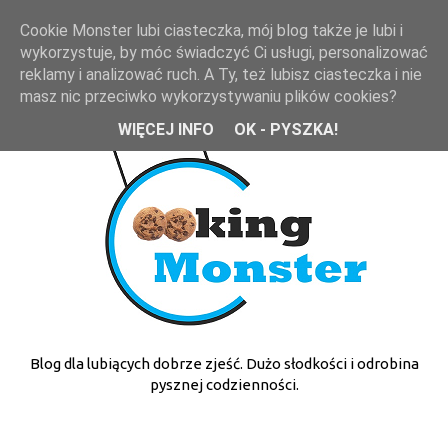
Cookie Monster lubi ciasteczka, mój blog także je lubi i
wykorzystuje, by móc świadczyć Ci usługi, personalizować
reklamy i analizować ruch. A Ty, też lubisz ciasteczka i nie
masz nic przeciwko wykorzystywaniu plików cookies?
WIĘCEJ INFO
OK - PYSZKA!
Blog dla lubiących dobrze zjeść. Dużo słodkości i odrobina
pysznej codzienności.