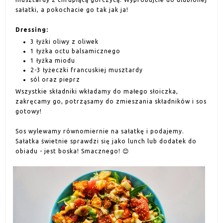
sałatki, a pokochacie go tak jak ja!
Dressing:
3 łyżki oliwy z oliwek
1 łyżka octu balsamicznego
1 łyżka miodu
2-3 łyżeczki francuskiej musztardy
sól oraz pieprz
Wszystkie składniki wkładamy do małego słoiczka,
zakręcamy go, potrząsamy do zmieszania składników i sos
gotowy!
Sos wylewamy równomiernie na sałatkę i podajemy.
Sałatka świetnie sprawdzi się jako lunch lub dodatek do
obiadu - jest boska! Smacznego! 😊