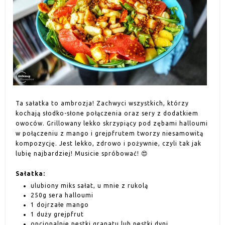
Ta sałatka to ambrozja! Zachwyci wszystkich, którzy
kochają słodko-słone połączenia oraz sery z dodatkiem
owoców. Grillowany lekko skrzypiący pod zębami halloumi
w połączeniu z mango i grejpfrutem tworzy niesamowitą
kompozycję. Jest lekko, zdrowo i pożywnie, czyli tak jak
lubię najbardziej! Musicie spróbować! 😍
Sałatka:
ulubiony miks sałat, u mnie z rukolą
250g sera halloumi
1 dojrzałe mango
1 duży grejpfrut
opcjonalnie pestki granatu lub pestki dyni