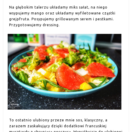
Na głębokim talerzu układamy miks sałat, na niego
wsypujemy mango oraz układamy wyfiletowane cząstki
grejpfruta. Posypujemy grillowanym serem i pestkami.
Przygotowujemy dressing.
To ostatnio ulubiony przeze mnie sos, klasyczny, a
zarazem zaskakujący dzięki dodatkowi francuskiej
musztardy z chrupiącą gorczycą. Wypróbujcie do ulubionej