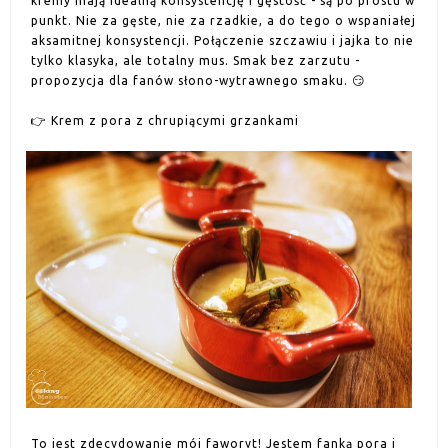
kremy mają idealną konsystencję i gęstość - są po prostu w
punkt. Nie za gęste, nie za rzadkie, a do tego o wspaniałej
aksamitnej konsystencji. Połączenie szczawiu i jajka to nie
tylko klasyka, ale totalny mus. Smak bez zarzutu -
propozycja dla fanów słono-wytrawnego smaku. 😏
👉 Krem z pora z chrupiącymi grzankami
To jest zdecydowanie mój faworyt! Jestem fanką pora i