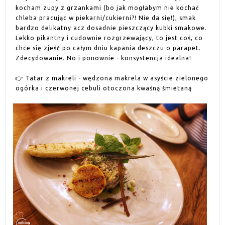
kocham zupy z grzankami (bo jak mogłabym nie kochać
chleba pracując w piekarni/cukierni?! Nie da się!), smak
bardzo delikatny acz dosadnie pieszczący kubki smakowe.
Lekko pikantny i cudownie rozgrzewający, to jest coś, co
chce się zjeść po całym dniu kapania deszczu o parapet.
Zdecydowanie. No i ponownie - konsystencja idealna!
👉 Tatar z makreli - wędzona makrela w asyście zielonego
ogórka i czerwonej cebuli otoczona kwaśną śmietaną