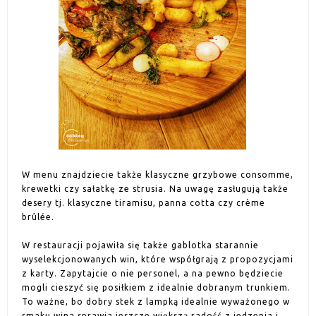
W menu znajdziecie także klasyczne grzybowe consomme,
krewetki czy sałatkę ze strusia. Na uwagę zasługują także
desery tj. klasyczne tiramisu, panna cotta czy crème
brûlée.
W restauracji pojawiła się także gablotka starannie
wyselekcjonowanych win, które współgrają z propozycjami
z karty. Zapytajcie o nie personel, a na pewno będziecie
mogli cieszyć się posiłkiem z idealnie dobranym trunkiem.
To ważne, bo dobry stek z lampką idealnie wyważonego w
smaku wina sprawia jeszcze większą radość z jedzenia i