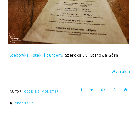
Stekówka - steki i burgery
, Szeroka 38, Starowa Góra
Wydrukuj
AUTOR:
COOKING MONSTER
RECENZJE