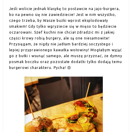
Jeśli wolicie jednak klasykę to postawcie na jajo-burgera,
bo na pewno się nie zawiedziecie! Jest w nim wszystko,
czego trzeba, by Wasze buźki wprost eksplodowały
smakiem! Gdy tylko wgryziecie się w mięso to będziecie
oczarowani. Szef kuchni nie chciał zdradzić mi z jakiej
części krowy robią burgery, ale są one niesamowite!
Przysięgam, że nigdy nie jadłam bardziej soczystego i
lepiej przyprawionego kawałka wołowiny! Mogłabym wyjąć
go z bułki i wsunąć samego, ale muszę przyznać, że dymny
posmak boczku oraz pozostałe dodatki tylko dodają temu
burgerowi charakteru. Pycha! 😍