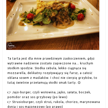
Ta tarta jest dla mnie prawdziwym zaskoczeniem, gdyż
wytrawne nadzienie zostało zapieczone na... kruchym
słodkim spodzie. Słodka cebula, lekko ciągnąca się
mozzarella, delikatny rozpływający się farsz, a całość
oblana sosem z maślaków. I choć nie cierpię grzybów, to
tutaj świetnie przełamują słodki smak tarty. 😊
👉 Jajo-burger, czyli wołowina, jajko, sałata, boczek,
pomidor oraz sos grzybowy (po lewo)
👉 Strusioburger, czyli struś, rukola, chorizo, marynowana
dynia i sos majonezowy (po prawo)