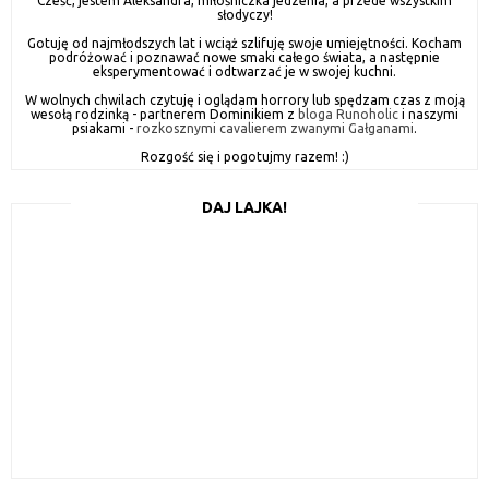
Cześć, jestem Aleksandra, miłośniczka jedzenia, a przede wszystkim
słodyczy!
Gotuję od najmłodszych lat i wciąż szlifuję swoje umiejętności. Kocham
podróżować i poznawać nowe smaki całego świata, a następnie
eksperymentować i odtwarzać je w swojej kuchni.
W wolnych chwilach czytuję i oglądam horrory lub spędzam czas z moją
wesołą rodzinką - partnerem Dominikiem z
bloga Runoholic
i naszymi
psiakami -
rozkosznymi cavalierem zwanymi Gałganami
.
Rozgość się i pogotujmy razem! :)
DAJ LAJKA!