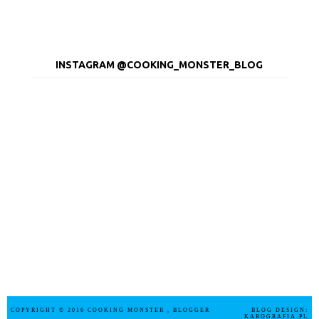
INSTAGRAM @COOKING_MONSTER_BLOG
COPYRIGHT © 2016
COOKING MONSTER
, BLOGGER
BLOG DESIGN:
KAROGRAFIA.PL