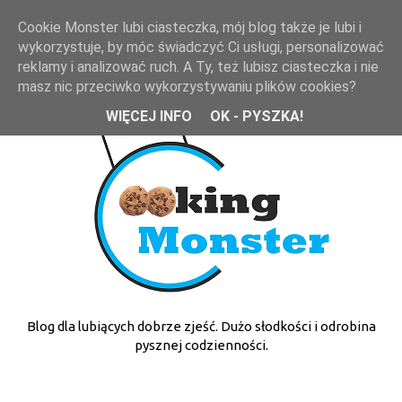
Cookie Monster lubi ciasteczka, mój blog także je lubi i
wykorzystuje, by móc świadczyć Ci usługi, personalizować
reklamy i analizować ruch. A Ty, też lubisz ciasteczka i nie
masz nic przeciwko wykorzystywaniu plików cookies?
WIĘCEJ INFO
OK - PYSZKA!
Blog dla lubiących dobrze zjeść. Dużo słodkości i odrobina
pysznej codzienności.