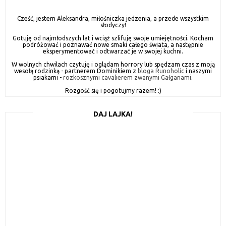
Cześć, jestem Aleksandra, miłośniczka jedzenia, a przede wszystkim
słodyczy!
Gotuję od najmłodszych lat i wciąż szlifuję swoje umiejętności. Kocham
podróżować i poznawać nowe smaki całego świata, a następnie
eksperymentować i odtwarzać je w swojej kuchni.
W wolnych chwilach czytuję i oglądam horrory lub spędzam czas z moją
wesołą rodzinką - partnerem Dominikiem z
bloga Runoholic
i naszymi
psiakami -
rozkosznymi cavalierem zwanymi Gałganami
.
Rozgość się i pogotujmy razem! :)
DAJ LAJKA!