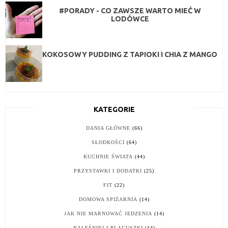
#PORADY - CO ZAWSZE WARTO MIEĆ W
LODÓWCE
KOKOSOWY PUDDING Z TAPIOKI I CHIA Z MANGO
KATEGORIE
DANIA GŁÓWNE
(66)
SŁODKOŚCI
(64)
KUCHNIE ŚWIATA
(44)
PRZYSTAWKI I DODATKI
(25)
FIT
(22)
DOMOWA SPIŻARNIA
(14)
JAK NIE MARNOWAĆ JEDZENIA
(14)
NALEŚNIKI I PLACUSZKI
(14)