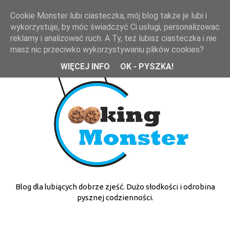
Cookie Monster lubi ciasteczka, mój blog także je lubi i
wykorzystuje, by móc świadczyć Ci usługi, personalizować
reklamy i analizować ruch. A Ty, też lubisz ciasteczka i nie
masz nic przeciwko wykorzystywaniu plików cookies?
WIĘCEJ INFO
OK - PYSZKA!
Blog dla lubiących dobrze zjeść. Dużo słodkości i odrobina
pysznej codzienności.