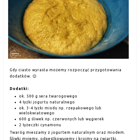
Gdy ciasto wyrasta możemy rozpocząć przygotowania
dodatków. 😉
Dodatki:
ok. 500 g sera twarogowego
4 łyżki jogurtu naturalnego
ok. 3-4 łyżki miodu np. rzepakowego lub
wielokwiatowego
600 g śliwek np. czerwonych lub węgierek
2 łyżeczki cynamonu
Twaróg mieszamy z jogurtem naturalnym oraz miodem.
Śliwki myjemy, odpestkowujemy i kroimy na ćwiartki.