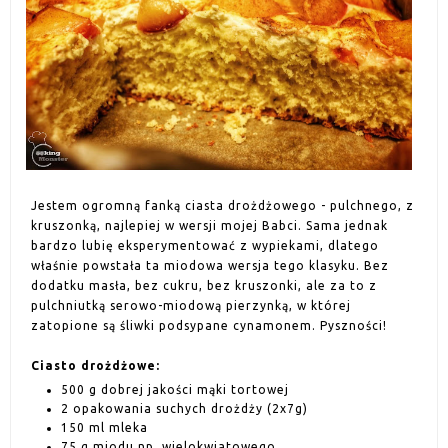
Jestem ogromną fanką ciasta drożdżowego - pulchnego, z
kruszonką, najlepiej w wersji mojej Babci. Sama jednak
bardzo lubię eksperymentować z wypiekami, dlatego
właśnie powstała ta miodowa wersja tego klasyku. Bez
dodatku masła, bez cukru, bez kruszonki, ale za to z
pulchniutką serowo-miodową pierzynką, w której
zatopione są śliwki podsypane cynamonem. Pyszności!
Ciasto drożdżowe:
500 g dobrej jakości mąki tortowej
2 opakowania suchych drożdży (2x7g)
150 ml mleka
75 g miodu np. wielokwiatowego