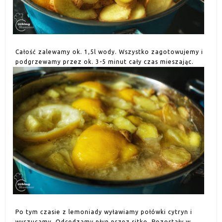
Całość zalewamy ok. 1,5l wody. Wszystko zagotowujemy i
podgrzewamy przez ok. 3-5 minut cały czas mieszając.
Po tym czasie z lemoniady wyławiamy połówki cytryn i
wyrzucamy. Odcedzamy płyn przez sitko. Pozostały w