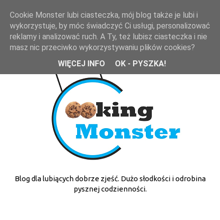
Cookie Monster lubi ciasteczka, mój blog także je lubi i
wykorzystuje, by móc świadczyć Ci usługi, personalizować
reklamy i analizować ruch. A Ty, też lubisz ciasteczka i nie
masz nic przeciwko wykorzystywaniu plików cookies?
WIĘCEJ INFO
OK - PYSZKA!
Blog dla lubiących dobrze zjeść. Dużo słodkości i odrobina
pysznej codzienności.