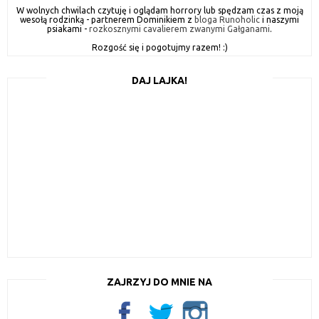
W wolnych chwilach czytuję i oglądam horrory lub spędzam czas z moją
wesołą rodzinką - partnerem Dominikiem z
bloga Runoholic
i naszymi
psiakami -
rozkosznymi cavalierem zwanymi Gałganami
.
Rozgość się i pogotujmy razem! :)
DAJ LAJKA!
ZAJRZYJ DO MNIE NA