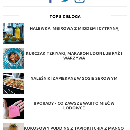
TOP 5 Z BLOGA
NALEWKA IMBIROWA Z MIODEM I CYTRYNĄ
KURCZAK TERIYAKI, MAKARON UDON LUB RYŻ I
WARZYWA
NALEŚNIKI ZAPIEKANE W SOSIE SEROWYM
#PORADY - CO ZAWSZE WARTO MIEĆ W
LODÓWCE
KOKOSOWY PUDDING Z TAPIOKI I CHIA Z MANGO