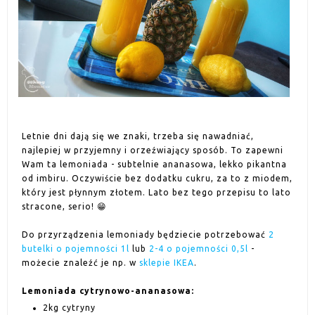
Letnie dni dają się we znaki, trzeba się nawadniać,
najlepiej w przyjemny i orzeźwiający sposób. To zapewni
Wam ta lemoniada - subtelnie ananasowa, lekko pikantna
od imbiru. Oczywiście bez dodatku cukru, za to z miodem,
który jest płynnym złotem. Lato bez tego przepisu to lato
stracone, serio! 😁
Do przyrządzenia lemoniady będziecie potrzebować
2
butelki o pojemności 1l
lub
2-4 o pojemności 0,5l
-
możecie znaleźć je np. w
sklepie IKEA
.
Lemoniada cytrynowo-ananasowa:
2kg cytryny