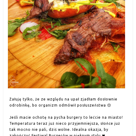
Żałuję tylko, że ze względu na upał zjadłam dosłownie
odrobinkę, bo organizm odmówił posłuszeństwa 😔
Jeśli macie ochotę na pycha burgery to lećcie na miasto!
Temperatura teraz już nieco przyjemniejsza, słońce już
tak mocno nie pali, dziś wolne. Idealna okazja, by
zakończyć Festiwal Burgerów w pięknym stylu ❤