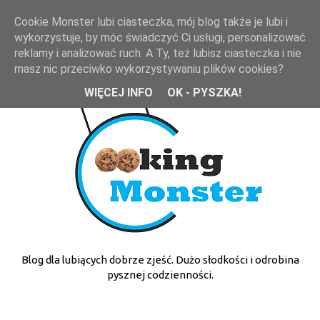
Cookie Monster lubi ciasteczka, mój blog także je lubi i
wykorzystuje, by móc świadczyć Ci usługi, personalizować
reklamy i analizować ruch. A Ty, też lubisz ciasteczka i nie
masz nic przeciwko wykorzystywaniu plików cookies?
WIĘCEJ INFO
OK - PYSZKA!
Blog dla lubiących dobrze zjeść. Dużo słodkości i odrobina
pysznej codzienności.