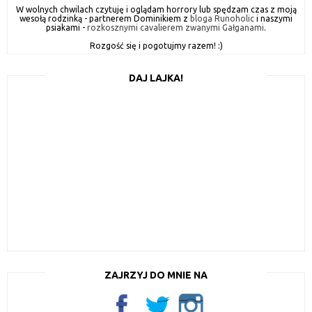
W wolnych chwilach czytuję i oglądam horrory lub spędzam czas z moją
wesołą rodzinką - partnerem Dominikiem z
bloga Runoholic
i naszymi
psiakami -
rozkosznymi cavalierem zwanymi Gałganami
.
Rozgość się i pogotujmy razem! :)
DAJ LAJKA!
ZAJRZYJ DO MNIE NA