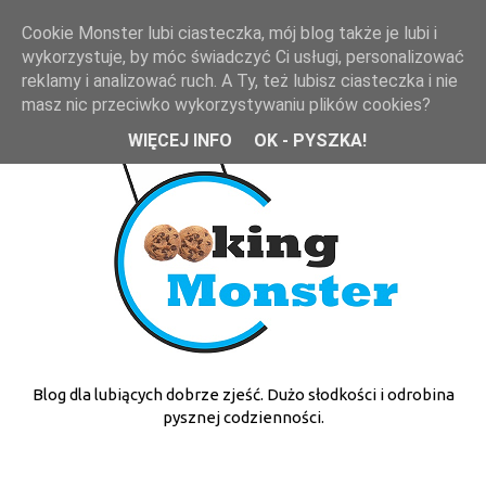
Cookie Monster lubi ciasteczka, mój blog także je lubi i
wykorzystuje, by móc świadczyć Ci usługi, personalizować
reklamy i analizować ruch. A Ty, też lubisz ciasteczka i nie
masz nic przeciwko wykorzystywaniu plików cookies?
WIĘCEJ INFO
OK - PYSZKA!
Blog dla lubiących dobrze zjeść. Dużo słodkości i odrobina
pysznej codzienności.