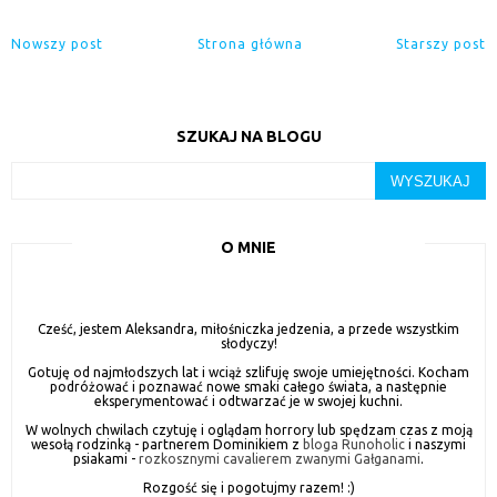
Nowszy post
Strona główna
Starszy post
SZUKAJ NA BLOGU
O MNIE
Cześć, jestem Aleksandra, miłośniczka jedzenia, a przede wszystkim
słodyczy!
Gotuję od najmłodszych lat i wciąż szlifuję swoje umiejętności. Kocham
podróżować i poznawać nowe smaki całego świata, a następnie
eksperymentować i odtwarzać je w swojej kuchni.
W wolnych chwilach czytuję i oglądam horrory lub spędzam czas z moją
wesołą rodzinką - partnerem Dominikiem z
bloga Runoholic
i naszymi
psiakami -
rozkosznymi cavalierem zwanymi Gałganami
.
Rozgość się i pogotujmy razem! :)