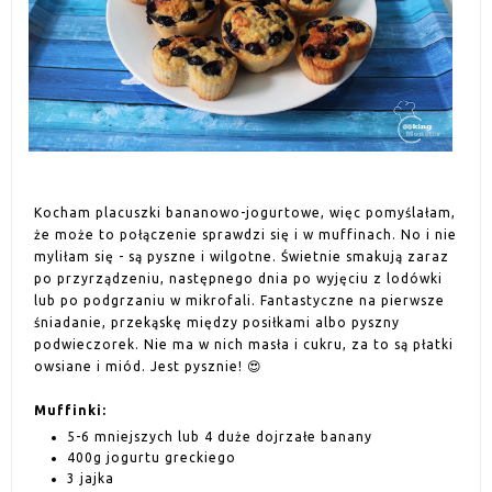
Kocham placuszki bananowo-jogurtowe, więc pomyślałam,
że może to połączenie sprawdzi się i w muffinach. No i nie
myliłam się - są pyszne i wilgotne. Świetnie smakują zaraz
po przyrządzeniu, następnego dnia po wyjęciu z lodówki
lub po podgrzaniu w mikrofali. Fantastyczne na pierwsze
śniadanie, przekąskę między posiłkami albo pyszny
podwieczorek. Nie ma w nich masła i cukru, za to są płatki
owsiane i miód. Jest pysznie! 😍
Muffinki:
5-6 mniejszych lub 4 duże dojrzałe banany
400g jogurtu greckiego
3 jajka