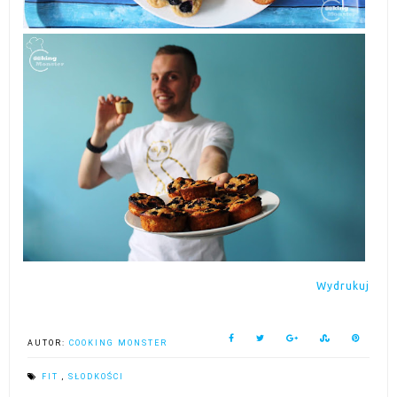
Wydrukuj
AUTOR:
COOKING MONSTER
FIT
,
SŁODKOŚCI