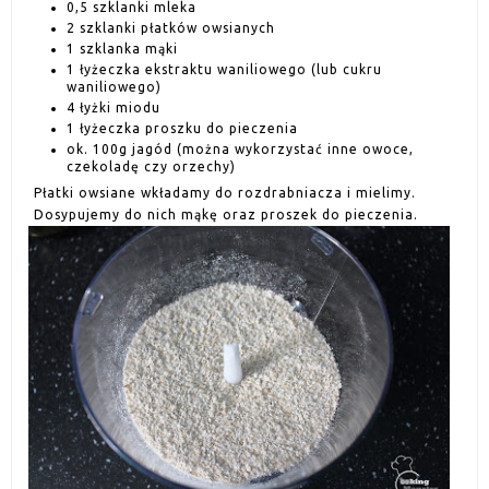
0,5 szklanki mleka
2 szklanki płatków owsianych
1 szklanka mąki
1 łyżeczka ekstraktu waniliowego (lub cukru
waniliowego)
4 łyżki miodu
1 łyżeczka proszku do pieczenia
ok. 100g jagód (można wykorzystać inne owoce,
czekoladę czy orzechy)
Płatki owsiane wkładamy do rozdrabniacza i mielimy.
Dosypujemy do nich mąkę oraz proszek do pieczenia.