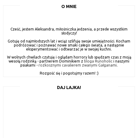
O MNIE
Cześć, jestem Aleksandra, miłośniczka jedzenia, a przede wszystkim
słodyczy!
Gotuję od najmłodszych lat i wciąż szlifuję swoje umiejętności. Kocham
podróżować i poznawać nowe smaki całego świata, a następnie
eksperymentować i odtwarzać je w swojej kuchni.
W wolnych chwilach czytuję i oglądam horrory lub spędzam czas z moją
wesołą rodzinką - partnerem Dominikiem z
bloga Runoholic
i naszymi
psiakami -
rozkosznymi cavalierem zwanymi Gałganami
.
Rozgość się i pogotujmy razem! :)
DAJ LAJKA!