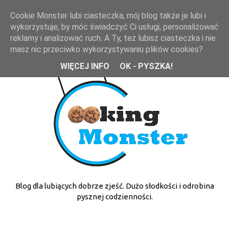
Cookie Monster lubi ciasteczka, mój blog także je lubi i
wykorzystuje, by móc świadczyć Ci usługi, personalizować
reklamy i analizować ruch. A Ty, też lubisz ciasteczka i nie
masz nic przeciwko wykorzystywaniu plików cookies?
WIĘCEJ INFO
OK - PYSZKA!
Blog dla lubiących dobrze zjeść. Dużo słodkości i odrobina
pysznej codzienności.