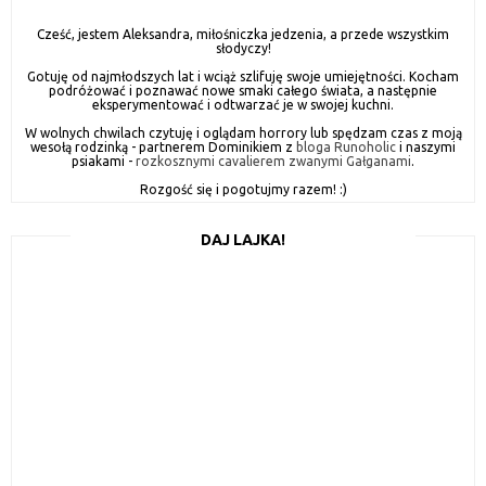
Cześć, jestem Aleksandra, miłośniczka jedzenia, a przede wszystkim
słodyczy!
Gotuję od najmłodszych lat i wciąż szlifuję swoje umiejętności. Kocham
podróżować i poznawać nowe smaki całego świata, a następnie
eksperymentować i odtwarzać je w swojej kuchni.
W wolnych chwilach czytuję i oglądam horrory lub spędzam czas z moją
wesołą rodzinką - partnerem Dominikiem z
bloga Runoholic
i naszymi
psiakami -
rozkosznymi cavalierem zwanymi Gałganami
.
Rozgość się i pogotujmy razem! :)
DAJ LAJKA!