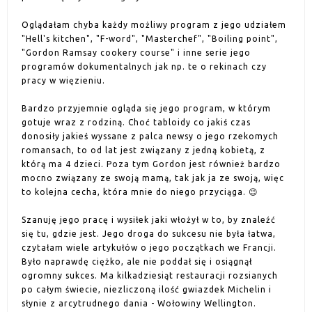
Oglądałam chyba każdy możliwy program z jego udziałem
"Hell's kitchen", "F-word", "Masterchef", "Boiling point",
"Gordon Ramsay cookery course" i inne serie jego
programów dokumentalnych jak np. te o rekinach czy
pracy w więzieniu.
Bardzo przyjemnie ogląda się jego program, w którym
gotuje wraz z rodziną. Choć tabloidy co jakiś czas
donosiły jakieś wyssane z palca newsy o jego rzekomych
romansach, to od lat jest związany z jedną kobietą, z
którą ma 4 dzieci. Poza tym Gordon jest również bardzo
mocno związany ze swoją mamą, tak jak ja ze swoją, więc
to kolejna cecha, która mnie do niego przyciąga. 😉
Szanuję jego pracę i wysiłek jaki włożył w to, by znaleźć
się tu, gdzie jest. Jego droga do sukcesu nie była łatwa,
czytałam wiele artykułów o jego początkach we Francji.
Było naprawdę ciężko, ale nie poddał się i osiągnął
ogromny sukces. Ma kilkadziesiąt restauracji rozsianych
po całym świecie, niezliczoną ilość gwiazdek Michelin i
słynie z arcytrudnego dania - Wołowiny Wellington.