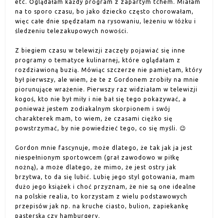
etc. Oglądałam każdy program z zapartym tchem. Miałam
na to sporo czasu, bo jako dziecko często chorowałam,
więc całe dnie spędzałam na rysowaniu, leżeniu w łóżku i
śledzeniu telezakupowych nowości.
Z biegiem czasu w telewizji zaczęły pojawiać się inne
programy o tematyce kulinarnej, które oglądałam z
rozdziawioną buzią. Mówiąc szczerze nie pamiętam, który
był pierwszy, ale wiem, że te z Gordonem zrobiły na mnie
piorunujące wrażenie. Pierwszy raz widziałam w telewizji
kogoś, kto nie był miły i nie bał się tego pokazywać, a
ponieważ jestem zodiakalnym skorpionem i swój
charakterek mam, to wiem, że czasami ciężko się
powstrzymać, by nie powiedzieć tego, co się myśli. 😉
Gordon mnie fascynuje, może dlatego, że tak jak ja jest
niespełnionym sportowcem (grał zawodowo w piłkę
nożną), a może dlatego, że mimo, że jest ostry jak
brzytwa, to da się lubić. Lubię jego styl gotowania, mam
dużo jego książek i choć przyznam, że nie są one idealne
na polskie realia, to korzystam z wielu podstawowych
przepisów jak np. na kruche ciasto, bulion, zapiekankę
pasterską czy hamburgery.