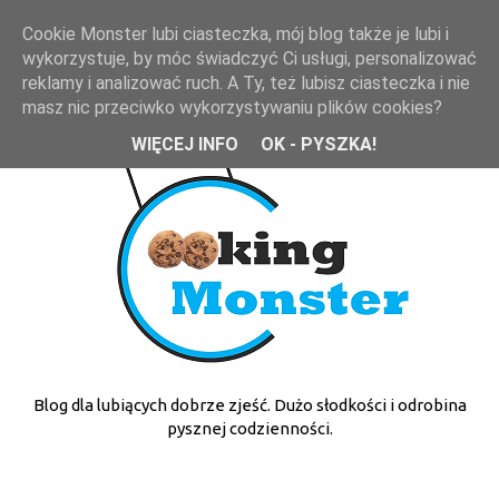
Cookie Monster lubi ciasteczka, mój blog także je lubi i
wykorzystuje, by móc świadczyć Ci usługi, personalizować
reklamy i analizować ruch. A Ty, też lubisz ciasteczka i nie
masz nic przeciwko wykorzystywaniu plików cookies?
WIĘCEJ INFO
OK - PYSZKA!
Blog dla lubiących dobrze zjeść. Dużo słodkości i odrobina
pysznej codzienności.