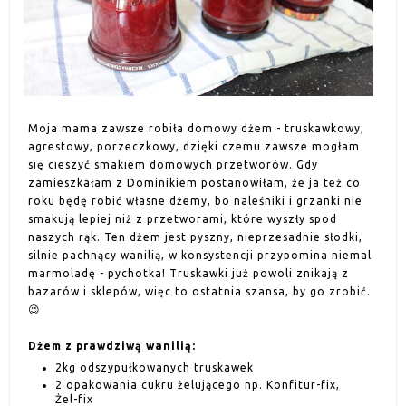
Moja mama zawsze robiła domowy dżem - truskawkowy,
agrestowy, porzeczkowy, dzięki czemu zawsze mogłam
się cieszyć smakiem domowych przetworów. Gdy
zamieszkałam z Dominikiem postanowiłam, że ja też co
roku będę robić własne dżemy, bo naleśniki i grzanki nie
smakują lepiej niż z przetworami, które wyszły spod
naszych rąk. Ten dżem jest pyszny, nieprzesadnie słodki,
silnie pachnący wanilią, w konsystencji przypomina niemal
marmoladę - pychotka! Truskawki już powoli znikają z
bazarów i sklepów, więc to ostatnia szansa, by go zrobić.
😉
Dżem z prawdziwą wanilią:
2kg odszypułkowanych truskawek
2 opakowania cukru żelującego np. Konfitur-fix,
Żel-fix