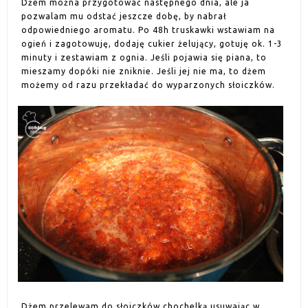
Dżem można przygotować następnego dnia, ale ja
pozwalam mu odstać jeszcze dobę, by nabrał
odpowiedniego aromatu. Po 48h truskawki wstawiam na
ogień i zagotowuję, dodaję cukier żelujący, gotuję ok. 1-3
minuty i zestawiam z ognia. Jeśli pojawia się piana, to
mieszamy dopóki nie zniknie. Jeśli jej nie ma, to dżem
możemy od razu przekładać do wyparzonych słoiczków.
Dżem przelewam do słoiczków chochelką usuwając w