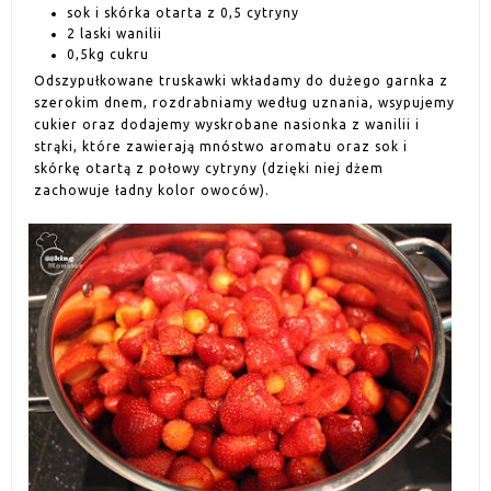
sok i skórka otarta z 0,5 cytryny
2 laski wanilii
0,5kg cukru
Odszypułkowane truskawki wkładamy do dużego garnka z
szerokim dnem, rozdrabniamy według uznania, wsypujemy
cukier oraz dodajemy wyskrobane nasionka z wanilii i
strąki, które zawierają mnóstwo aromatu oraz sok i
skórkę otartą z połowy cytryny (dzięki niej dżem
zachowuje ładny kolor owoców).