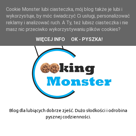
Cookie Monster lubi ciasteczka, mój blog także je lubi i
wykorzystuje, by móc świadczyć Ci usługi, personalizować
reklamy i analizować ruch. A Ty, też lubisz ciasteczka i nie
masz nic przeciwko wykorzystywaniu plików cookies?
WIĘCEJ INFO
OK - PYSZKA!
Blog dla lubiących dobrze zjeść. Dużo słodkości i odrobina
pysznej codzienności.