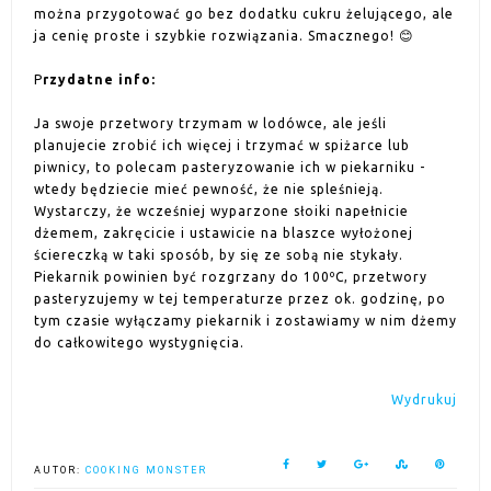
można przygotować go bez dodatku cukru żelującego, ale
ja cenię proste i szybkie rozwiązania. Smacznego! 😊
P
rzydatne info:
Ja swoje przetwory trzymam w lodówce, ale jeśli
planujecie zrobić ich więcej i trzymać w spiżarce lub
piwnicy, to polecam pasteryzowanie ich w piekarniku -
wtedy będziecie mieć pewność, że nie spleśnieją.
Wystarczy, że wcześniej wyparzone słoiki napełnicie
dżemem, zakręcicie i ustawicie na blaszce wyłożonej
ściereczką w taki sposób, by się ze sobą nie stykały.
Piekarnik powinien być rozgrzany do 100ºC, przetwory
pasteryzujemy w tej temperaturze przez ok. godzinę, po
tym czasie wyłączamy piekarnik i zostawiamy w nim dżemy
do całkowitego wystygnięcia.
Wydrukuj
AUTOR:
COOKING MONSTER