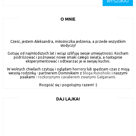
O MNIE
Cześć, jestem Aleksandra, miłośniczka jedzenia, a przede wszystkim
słodyczy!
Gotuję od najmłodszych lat i wciąż szlifuję swoje umiejętności. Kocham
podróżować i poznawać nowe smaki całego świata, a następnie
eksperymentować i odtwarzać je w swojej kuchni.
W wolnych chwilach czytuję i oglądam horrory lub spędzam czas z moją
wesołą rodzinką - partnerem Dominikiem z
bloga Runoholic
i naszymi
psiakami -
rozkosznymi cavalierem zwanymi Gałganami
.
Rozgość się i pogotujmy razem! :)
DAJ LAJKA!