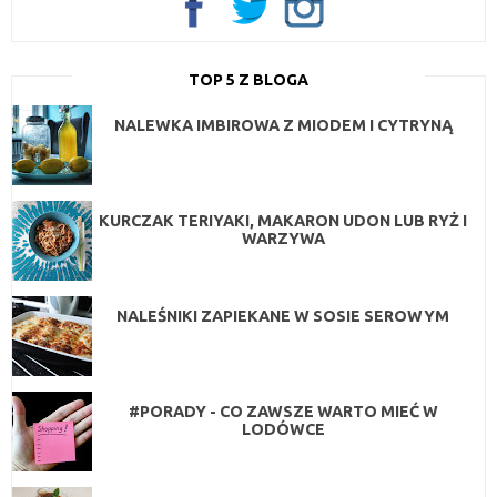
TOP 5 Z BLOGA
NALEWKA IMBIROWA Z MIODEM I CYTRYNĄ
KURCZAK TERIYAKI, MAKARON UDON LUB RYŻ I
WARZYWA
NALEŚNIKI ZAPIEKANE W SOSIE SEROWYM
#PORADY - CO ZAWSZE WARTO MIEĆ W
LODÓWCE