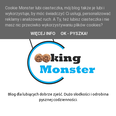
Cookie Monster lubi ciasteczka, mój blog także je lubi i
wykorzystuje, by móc świadczyć Ci usługi, personalizować
reklamy i analizować ruch. A Ty, też lubisz ciasteczka i nie
masz nic przeciwko wykorzystywaniu plików cookies?
WIĘCEJ INFO
OK - PYSZKA!
Blog dla lubiących dobrze zjeść. Dużo słodkości i odrobina
pysznej codzienności.