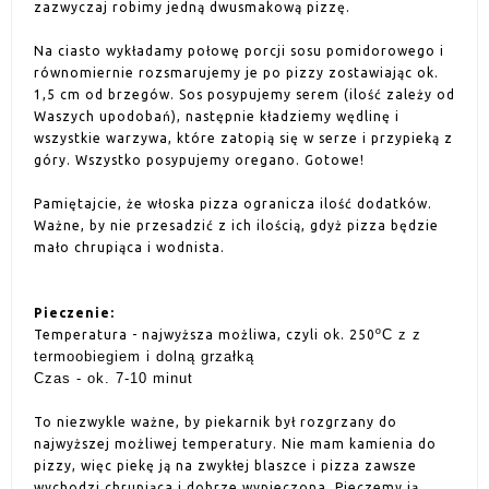
zazwyczaj robimy jedną dwusmakową pizzę.
Na ciasto wykładamy połowę porcji sosu pomidorowego i
równomiernie rozsmarujemy je po pizzy zostawiając ok.
1,5 cm od brzegów. Sos posypujemy serem (ilość zależy od
Waszych upodobań), następnie kładziemy wędlinę i
wszystkie warzywa, które zatopią się w serze i przypieką z
góry. Wszystko posypujemy oregano. Gotowe!
Pamiętajcie, że włoska pizza ogranicza ilość dodatków.
Ważne, by nie przesadzić z ich ilością, gdyż pizza będzie
mało chrupiąca i wodnista.
Pieczenie:
ºC z z
Temperatura - najwyższa możliwa, czyli ok. 250
termoobiegiem i dolną grzałką
Czas - ok. 7-10 minut
To niezwykle ważne, by piekarnik był rozgrzany do
najwyższej możliwej temperatury. Nie mam kamienia do
pizzy, więc piekę ją na zwykłej blaszce i pizza zawsze
wychodzi chrupiąca i dobrze wypieczona. Pieczemy ją