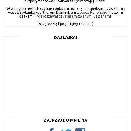
eksperymentować i odtwarzać je w swojej kuchni.
W wolnych chwilach czytuję i oglądam horrory lub spędzam czas z moją
wesołą rodzinką - partnerem Dominikiem z
bloga Runoholic
i naszymi
psiakami -
rozkosznymi cavalierem zwanymi Gałganami
.
Rozgość się i pogotujmy razem! :)
DAJ LAJKA!
ZAJRZYJ DO MNIE NA