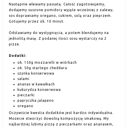
Następnie wlewamy passatę. Całość zagotowujemy,
dodajemy suszone pomidory wyjęte wcześniej z zalewy,
sos doprawiamy oregano, cukrem, solą oraz pieprzem.
Gotujemy przez ok. 10 minut.
Odstawiamy do wystygnięcia, a potem blendujemy na
jednolitą masę. Z podanej ilości sosu wystarczy na 2
pizze.
Dodatki:
ok. 150g mozzarelli w wiórkach
ok. 50g startego cheddara
szynka konserwowa
salami
ananas w kawałkach
kukurydza konserwowa
pieczarki
papryczka jalapeno
oregano
Oczywiście kwestia dodatków jest bardzo indywidualna.
Możecie stworzyć dowolną kompozycję smakową. My
najbardziej lubimy pizzę z pieczarkami oraz ananasem,