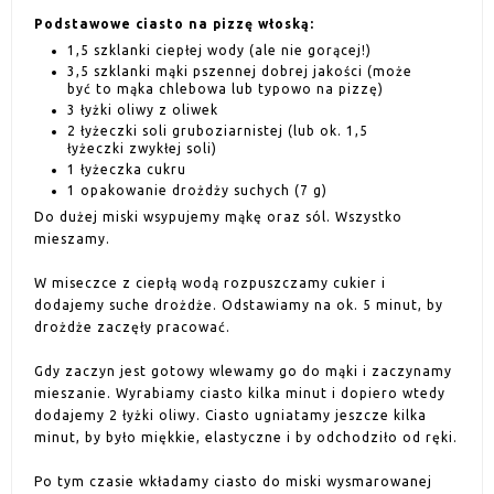
Podstawowe ciasto na pizzę włoską:
1,5 szklanki ciepłej wody (ale nie gorącej!)
3,5 szklanki mąki pszennej dobrej jakości (może
być to mąka chlebowa lub typowo na pizzę)
3 łyżki oliwy z oliwek
2 łyżeczki soli gruboziarnistej (lub ok. 1,5
łyżeczki zwykłej soli)
1 łyżeczka cukru
1 opakowanie drożdży suchych (7 g)
Do dużej miski wsypujemy mąkę oraz sól. Wszystko
mieszamy.
W miseczce z ciepłą wodą rozpuszczamy cukier i
dodajemy suche drożdże. Odstawiamy na ok. 5 minut, by
drożdże zaczęły pracować.
Gdy zaczyn jest gotowy wlewamy go do mąki i zaczynamy
mieszanie. Wyrabiamy ciasto kilka minut i dopiero wtedy
dodajemy 2 łyżki oliwy. Ciasto ugniatamy jeszcze kilka
minut, by było miękkie, elastyczne i by odchodziło od ręki.
Po tym czasie wkładamy ciasto do miski wysmarowanej