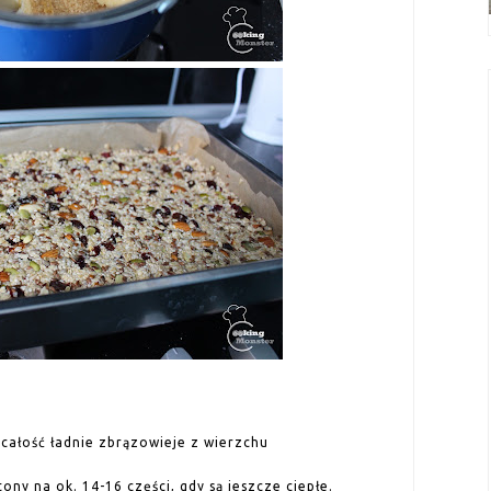
y całość ładnie zbrązowieje z wierzchu
ony na ok. 14-16 części, gdy są jeszcze ciepłe.