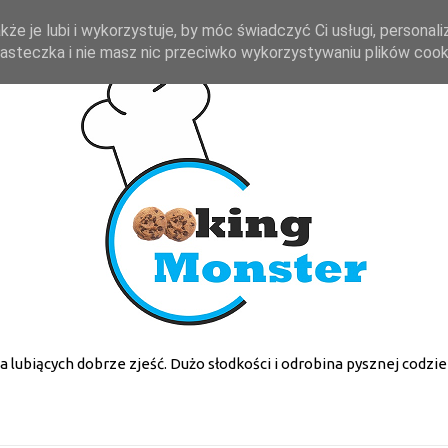
kże je lubi i wykorzystuje, by móc świadczyć Ci usługi, personal
 ciasteczka i nie masz nic przeciwko wykorzystywaniu plików coo
la lubiących dobrze zjeść. Dużo słodkości i odrobina pysznej codzie