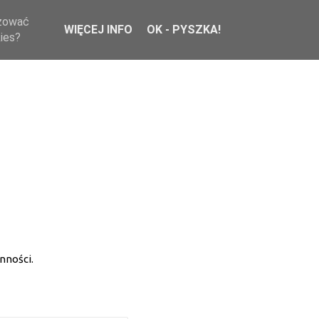
izować
WIĘCEJ INFO
OK - PYSZKA!
kies?
nności.