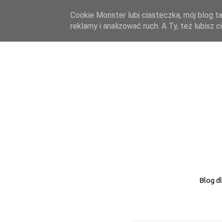
Cookie Monster lubi ciasteczka, mój blog ta
reklamy i analizować ruch. A Ty, też lubisz
Blog d