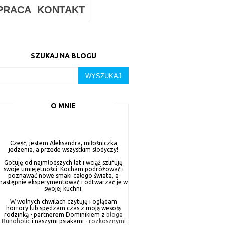
PRACA
KONTAKT
SZUKAJ NA BLOGU
O MNIE
Cześć, jestem Aleksandra, miłośniczka
jedzenia, a przede wszystkim słodyczy!
Gotuję od najmłodszych lat i wciąż szlifuję
swoje umiejętności. Kocham podróżować i
poznawać nowe smaki całego świata, a
następnie eksperymentować i odtwarzać je w
swojej kuchni.
W wolnych chwilach czytuję i oglądam
horrory lub spędzam czas z moją wesołą
rodzinką - partnerem Dominikiem z
bloga
Runoholic
i naszymi psiakami -
rozkosznymi