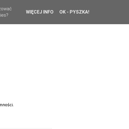
izować
WIĘCEJ INFO
OK - PYSZKA!
kies?
nności.