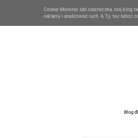
Cookie Monster lubi ciasteczka, mój blog ta
reklamy i analizować ruch. A Ty, też lubisz
Blog d