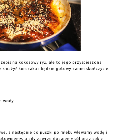
rzepis na kokosowy ryż, ale to jego przyspieszona
ie smażyć kurczaka i będzie gotowy zanim skończycie.
m wody
e, a następnie do puszki po mleku wlewamy wodę i
otowujemy, a gdy zawrze dodajemy sól oraz sok z