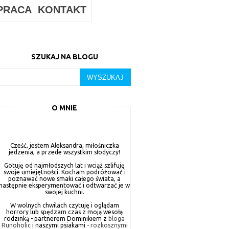
PRACA
KONTAKT
SZUKAJ NA BLOGU
O MNIE
Cześć, jestem Aleksandra, miłośniczka
jedzenia, a przede wszystkim słodyczy!
Gotuję od najmłodszych lat i wciąż szlifuję
swoje umiejętności. Kocham podróżować i
poznawać nowe smaki całego świata, a
następnie eksperymentować i odtwarzać je w
swojej kuchni.
W wolnych chwilach czytuję i oglądam
horrory lub spędzam czas z moją wesołą
rodzinką - partnerem Dominikiem z
bloga
Runoholic
i naszymi psiakami -
rozkosznymi