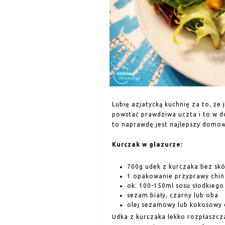
Lubię azjatycką kuchnię za to, że 
powstać prawdziwa uczta i to w do
to naprawdę jest najlepszy domowy
Kurczak w glazurze:
700g udek z kurczaka bez skór
1 opakowanie przyprawy chiń
ok. 100-150ml sosu słodkiego 
sezam biały, czarny lub oba
olej sezamowy lub kokosowy
Udka z kurczaka lekko rozpłaszcz