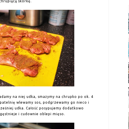
hrupiącą skórkę.
ładamy na niej udka, smażymy na chrupko po ok. 4
ą patelnię wlewamy sos, podgrzewamy go nieco i
ześniej udka. Całość posypujemy dodatkowo
ęstnieje i cudownie oblepi mięso.