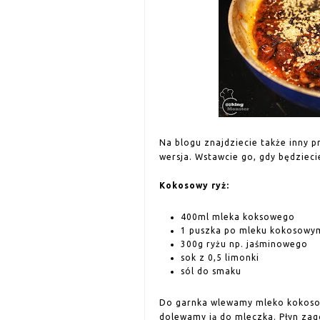
Na blogu znajdziecie także inny p
wersja. Wstawcie go, gdy będziec
Kokosowy ryż:
400ml mleka koksowego
1 puszka po mleku kokosowy
300g ryżu np. jaśminowego
sok z 0,5 limonki
sól do smaku
Do garnka wlewamy mleko kokosow
dolewamy ją do mleczka. Płyn zag