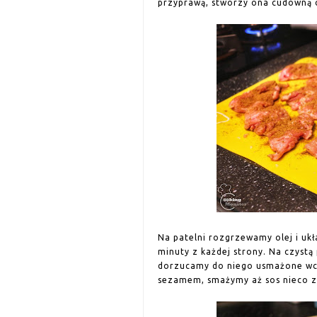
przyprawą, stworzy ona cudowną c
Na patelni rozgrzewamy olej i uk
minuty z każdej strony. Na czyst
dorzucamy do niego usmażone wc
sezamem, smażymy aż sos nieco zg