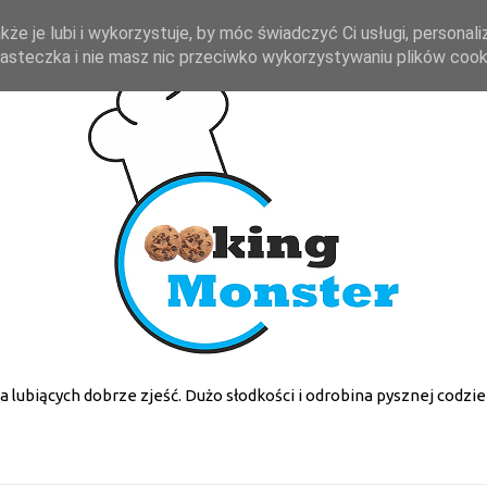
kże je lubi i wykorzystuje, by móc świadczyć Ci usługi, personal
 ciasteczka i nie masz nic przeciwko wykorzystywaniu plików coo
la lubiących dobrze zjeść. Dużo słodkości i odrobina pysznej codzie