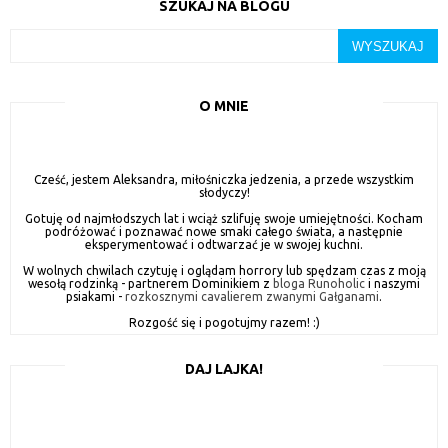
SZUKAJ NA BLOGU
O MNIE
Cześć, jestem Aleksandra, miłośniczka jedzenia, a przede wszystkim
słodyczy!
Gotuję od najmłodszych lat i wciąż szlifuję swoje umiejętności. Kocham
podróżować i poznawać nowe smaki całego świata, a następnie
eksperymentować i odtwarzać je w swojej kuchni.
W wolnych chwilach czytuję i oglądam horrory lub spędzam czas z moją
wesołą rodzinką - partnerem Dominikiem z
bloga Runoholic
i naszymi
psiakami -
rozkosznymi cavalierem zwanymi Gałganami
.
Rozgość się i pogotujmy razem! :)
DAJ LAJKA!