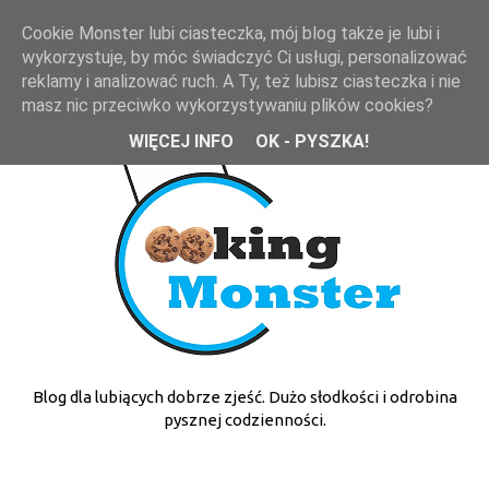
Cookie Monster lubi ciasteczka, mój blog także je lubi i
wykorzystuje, by móc świadczyć Ci usługi, personalizować
reklamy i analizować ruch. A Ty, też lubisz ciasteczka i nie
masz nic przeciwko wykorzystywaniu plików cookies?
WIĘCEJ INFO
OK - PYSZKA!
Blog dla lubiących dobrze zjeść. Dużo słodkości i odrobina
pysznej codzienności.