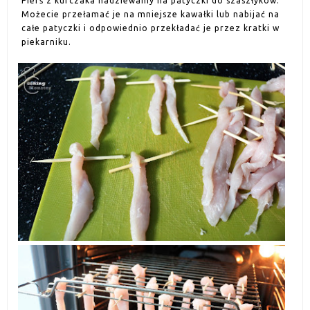
Pierś z kurczaka nadziewamy na patyczki do szaszłyków.
Możecie przełamać je na mniejsze kawałki lub nabijać na
całe patyczki i odpowiednio przekładać je przez kratki w
piekarniku.