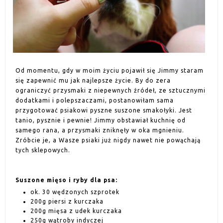
Od momentu, gdy w moim życiu pojawił się Jimmy staram
się zapewnić mu jak najlepsze życie. By do zera
ograniczyć przysmaki z niepewnych źródeł, ze sztucznymi
dodatkami i polepszaczami, postanowiłam sama
przygotować psiakowi pyszne suszone smakołyki. Jest
tanio, pysznie i pewnie! Jimmy obstawiał kuchnię od
samego rana, a przysmaki zniknęły w oka mgnieniu.
Zróbcie je, a Wasze psiaki już nigdy nawet nie powąchają
tych sklepowych.
Suszone mięso i ryby dla psa:
ok. 30 wędzonych szprotek
200g piersi z kurczaka
200g mięsa z udek kurczaka
250g wątroby indyczej