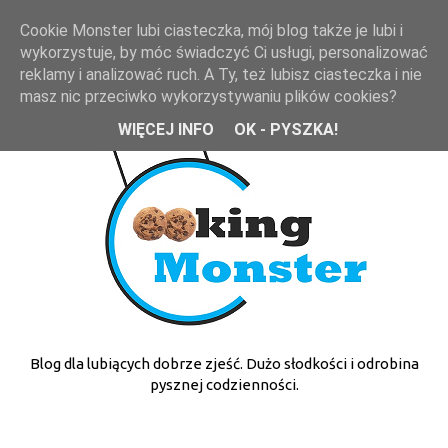
Cookie Monster lubi ciasteczka, mój blog także je lubi i
wykorzystuje, by móc świadczyć Ci usługi, personalizować
reklamy i analizować ruch. A Ty, też lubisz ciasteczka i nie
masz nic przeciwko wykorzystywaniu plików cookies?
WIĘCEJ INFO
OK - PYSZKA!
Blog dla lubiących dobrze zjeść. Dużo słodkości i odrobina
pysznej codzienności.