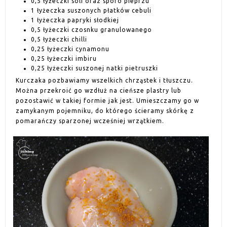
0,5 łyżeczki soli oraz sporo pieprzu
1 łyżeczka suszonych płatków cebuli
1 łyżeczka papryki słodkiej
0,5 łyżeczki czosnku granulowanego
0,5 łyżeczki chilli
0,25 łyżeczki cynamonu
0,25 łyżeczki imbiru
0,25 łyżeczki suszonej natki pietruszki
Kurczaka pozbawiamy wszelkich chrząstek i tłuszczu.
Można przekroić go wzdłuż na cieńsze plastry lub
pozostawić w takiej formie jak jest. Umieszczamy go w
zamykanym pojemniku, do którego ścieramy skórkę z
pomarańczy sparzonej wcześniej wrzątkiem.