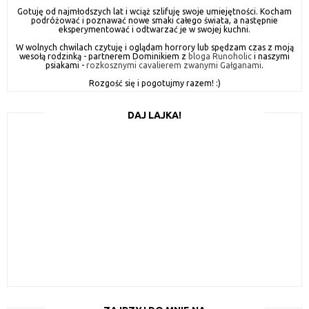
Gotuję od najmłodszych lat i wciąż szlifuję swoje umiejętności. Kocham
podróżować i poznawać nowe smaki całego świata, a następnie
eksperymentować i odtwarzać je w swojej kuchni.
W wolnych chwilach czytuję i oglądam horrory lub spędzam czas z moją
wesołą rodzinką - partnerem Dominikiem z
bloga Runoholic
i naszymi
psiakami -
rozkosznymi cavalierem zwanymi Gałganami
.
Rozgość się i pogotujmy razem! :)
DAJ LAJKA!