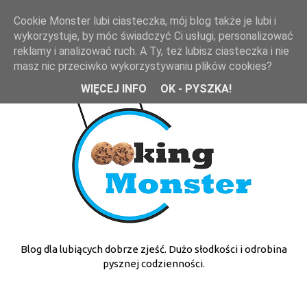
Cookie Monster lubi ciasteczka, mój blog także je lubi i
wykorzystuje, by móc świadczyć Ci usługi, personalizować
reklamy i analizować ruch. A Ty, też lubisz ciasteczka i nie
masz nic przeciwko wykorzystywaniu plików cookies?
WIĘCEJ INFO
OK - PYSZKA!
Blog dla lubiących dobrze zjeść. Dużo słodkości i odrobina
pysznej codzienności.