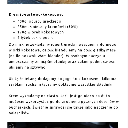
Krem jogurtowo-kokosowy:
400g jogurtu greckiego
250ml śmietany kremówki (30%)
170g wiórek kokosowych
6 łyżek cukru pudru
Do miski przekładamy jogurt grecki i wsypujemy do niego
wiórki kokosowe, całość blendujemy na dość gładką masę
(na ile pozwoli Wam blender). W osobnym naczyniu
umieszczamy zimną śmietankę oraz cukier puder, całość
ubijamy na sztywno.
Ubitą śmietanę dodajemy do jogurtu z kokosem i kilkoma
szybkimi ruchami łączymy dokładnie wszystkie składniki.
Krem wykładamy na ciasto. Jeśli jest go nieco za dużo
możecie wykorzystać go do zrobienia pysznych deserów w
pucharkach. Świetnie sprawdzi się także jako nadzienie do
naleśników.