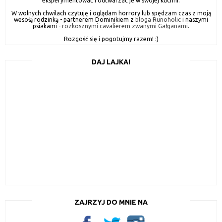
eksperymentować i odtwarzać je w swojej kuchni.
W wolnych chwilach czytuję i oglądam horrory lub spędzam czas z moją
wesołą rodzinką - partnerem Dominikiem z
bloga Runoholic
i naszymi
psiakami -
rozkosznymi cavalierem zwanymi Gałganami
.
Rozgość się i pogotujmy razem! :)
DAJ LAJKA!
ZAJRZYJ DO MNIE NA