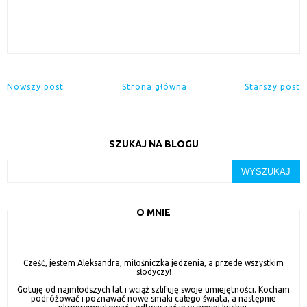
Nowszy post
Strona główna
Starszy post
SZUKAJ NA BLOGU
O MNIE
Cześć, jestem Aleksandra, miłośniczka jedzenia, a przede wszystkim
słodyczy!
Gotuję od najmłodszych lat i wciąż szlifuję swoje umiejętności. Kocham
podróżować i poznawać nowe smaki całego świata, a następnie