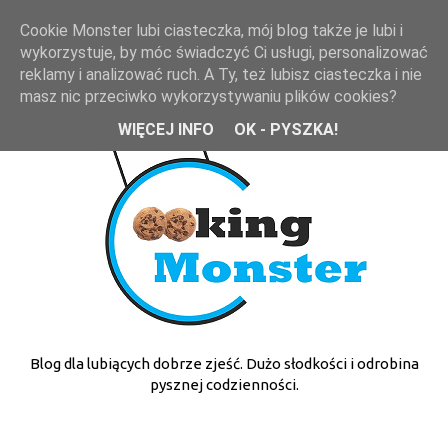
Cookie Monster lubi ciasteczka, mój blog także je lubi i
wykorzystuje, by móc świadczyć Ci usługi, personalizować
reklamy i analizować ruch. A Ty, też lubisz ciasteczka i nie
masz nic przeciwko wykorzystywaniu plików cookies?
WIĘCEJ INFO
OK - PYSZKA!
Blog dla lubiących dobrze zjeść. Dużo słodkości i odrobina
pysznej codzienności.