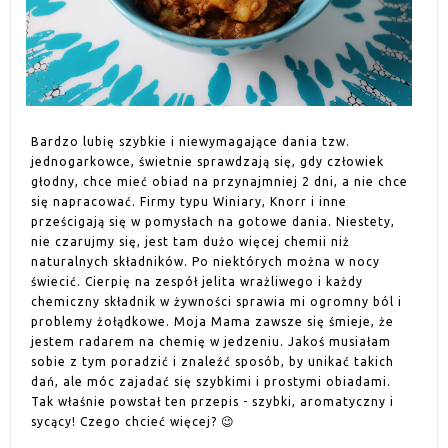
Bardzo lubię szybkie i niewymagające dania tzw.
jednogarkowce, świetnie sprawdzają się, gdy człowiek
głodny, chce mieć obiad na przynajmniej 2 dni, a nie chce
się napracować. Firmy typu Winiary, Knorr i inne
prześcigają się w pomysłach na gotowe dania. Niestety,
nie czarujmy się, jest tam dużo więcej chemii niż
naturalnych składników. Po niektórych można w nocy
świecić. Cierpię na zespół jelita wrażliwego i każdy
chemiczny składnik w żywności sprawia mi ogromny ból i
problemy żołądkowe. Moja Mama zawsze się śmieje, że
jestem radarem na chemię w jedzeniu. Jakoś musiałam
sobie z tym poradzić i znaleźć sposób, by unikać takich
dań, ale móc zajadać się szybkimi i prostymi obiadami.
Tak właśnie powstał ten przepis - szybki, aromatyczny i
sycący! Czego chcieć więcej? 😉