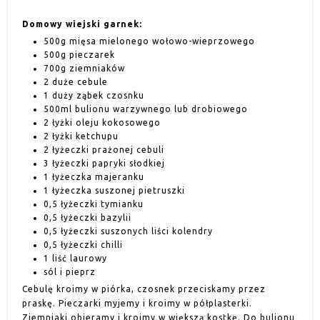
Domowy wiejski garnek:
500g mięsa mielonego wołowo-wieprzowego
500g pieczarek
700g ziemniaków
2 duże cebule
1 duży ząbek czosnku
500ml bulionu warzywnego lub drobiowego
2 łyżki oleju kokosowego
2 łyżki ketchupu
2 łyżeczki prażonej cebuli
3 łyżeczki papryki słodkiej
1 łyżeczka majeranku
1 łyżeczka suszonej pietruszki
0,5 łyżeczki tymianku
0,5 łyżeczki bazylii
0,5 łyżeczki suszonych liści kolendry
0,5 łyżeczki chilli
1 liść laurowy
sól i pieprz
Cebulę kroimy w piórka, czosnek przeciskamy przez
praskę. Pieczarki myjemy i kroimy w półplasterki.
Ziemniaki obieramy i kroimy w większą kostkę. Do bulionu