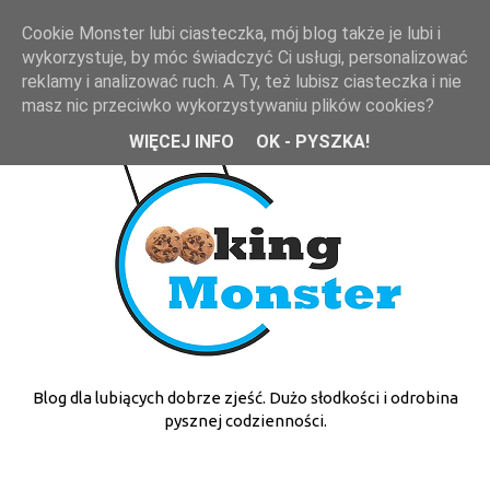
Cookie Monster lubi ciasteczka, mój blog także je lubi i
wykorzystuje, by móc świadczyć Ci usługi, personalizować
reklamy i analizować ruch. A Ty, też lubisz ciasteczka i nie
masz nic przeciwko wykorzystywaniu plików cookies?
WIĘCEJ INFO
OK - PYSZKA!
Blog dla lubiących dobrze zjeść. Dużo słodkości i odrobina
pysznej codzienności.