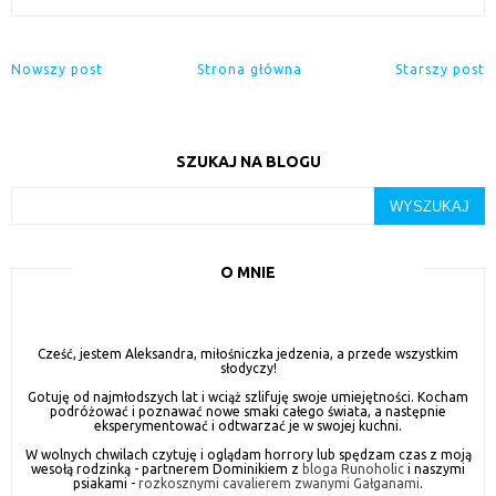
Nowszy post
Strona główna
Starszy post
SZUKAJ NA BLOGU
O MNIE
Cześć, jestem Aleksandra, miłośniczka jedzenia, a przede wszystkim
słodyczy!
Gotuję od najmłodszych lat i wciąż szlifuję swoje umiejętności. Kocham
podróżować i poznawać nowe smaki całego świata, a następnie
eksperymentować i odtwarzać je w swojej kuchni.
W wolnych chwilach czytuję i oglądam horrory lub spędzam czas z moją
wesołą rodzinką - partnerem Dominikiem z
bloga Runoholic
i naszymi
psiakami -
rozkosznymi cavalierem zwanymi Gałganami
.