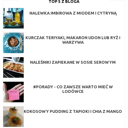
TOP 5 Z BLOGA
NALEWKA IMBIROWA Z MIODEM I CYTRYNĄ
KURCZAK TERIYAKI, MAKARON UDON LUB RYŻ I
WARZYWA
NALEŚNIKI ZAPIEKANE W SOSIE SEROWYM
#PORADY - CO ZAWSZE WARTO MIEĆ W
LODÓWCE
KOKOSOWY PUDDING Z TAPIOKI I CHIA Z MANGO