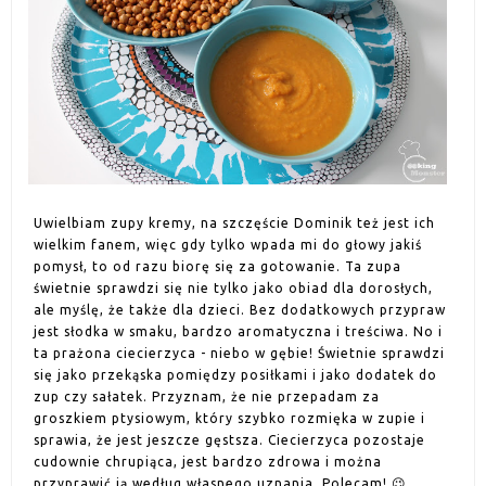
Uwielbiam zupy kremy, na szczęście Dominik też jest ich
wielkim fanem, więc gdy tylko wpada mi do głowy jakiś
pomysł, to od razu biorę się za gotowanie. Ta zupa
świetnie sprawdzi się nie tylko jako obiad dla dorosłych,
ale myślę, że także dla dzieci. Bez dodatkowych przypraw
jest słodka w smaku, bardzo aromatyczna i treściwa. No i
ta prażona ciecierzyca - niebo w gębie! Świetnie sprawdzi
się jako przekąska pomiędzy posiłkami i jako dodatek do
zup czy sałatek. Przyznam, że nie przepadam za
groszkiem ptysiowym, który szybko rozmięka w zupie i
sprawia, że jest jeszcze gęstsza. Ciecierzyca pozostaje
cudownie chrupiąca, jest bardzo zdrowa i można
przyprawić ją według własnego uznania. Polecam! 😉