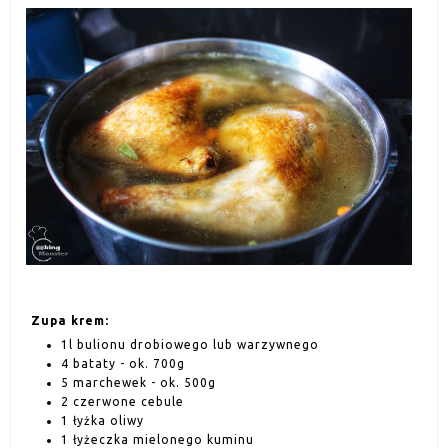
Zupa krem:
1l bulionu drobiowego lub warzywnego
4 bataty - ok. 700g
5 marchewek - ok. 500g
2 czerwone cebule
1 łyżka oliwy
1 łyżeczka mielonego kuminu