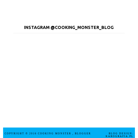
INSTAGRAM @COOKING_MONSTER_BLOG
COPYRIGHT © 2016
COOKING MONSTER
, BLOGGER
BLOG DESIGN:
KAROGRAFIA.PL