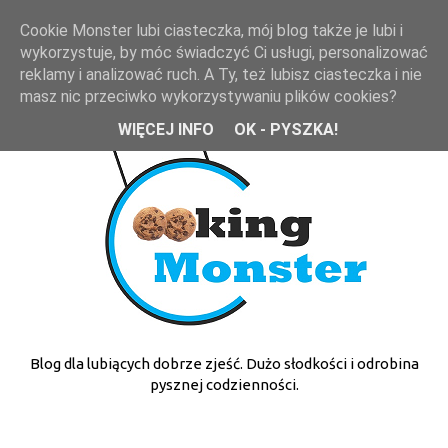
Cookie Monster lubi ciasteczka, mój blog także je lubi i
wykorzystuje, by móc świadczyć Ci usługi, personalizować
reklamy i analizować ruch. A Ty, też lubisz ciasteczka i nie
masz nic przeciwko wykorzystywaniu plików cookies?
WIĘCEJ INFO
OK - PYSZKA!
Blog dla lubiących dobrze zjeść. Dużo słodkości i odrobina
pysznej codzienności.