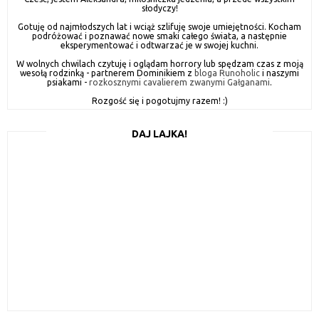
słodyczy!
Gotuję od najmłodszych lat i wciąż szlifuję swoje umiejętności. Kocham
podróżować i poznawać nowe smaki całego świata, a następnie
eksperymentować i odtwarzać je w swojej kuchni.
W wolnych chwilach czytuję i oglądam horrory lub spędzam czas z moją
wesołą rodzinką - partnerem Dominikiem z
bloga Runoholic
i naszymi
psiakami -
rozkosznymi cavalierem zwanymi Gałganami
.
Rozgość się i pogotujmy razem! :)
DAJ LAJKA!