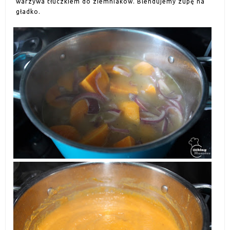
warzywa tłuczkiem do ziemniaków. Blendujemy zupę na
gładko.