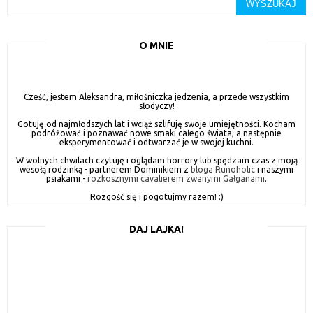
O MNIE
Cześć, jestem Aleksandra, miłośniczka jedzenia, a przede wszystkim
słodyczy!
Gotuję od najmłodszych lat i wciąż szlifuję swoje umiejętności. Kocham
podróżować i poznawać nowe smaki całego świata, a następnie
eksperymentować i odtwarzać je w swojej kuchni.
W wolnych chwilach czytuję i oglądam horrory lub spędzam czas z moją
wesołą rodzinką - partnerem Dominikiem z
bloga Runoholic
i naszymi
psiakami -
rozkosznymi cavalierem zwanymi Gałganami
.
Rozgość się i pogotujmy razem! :)
DAJ LAJKA!