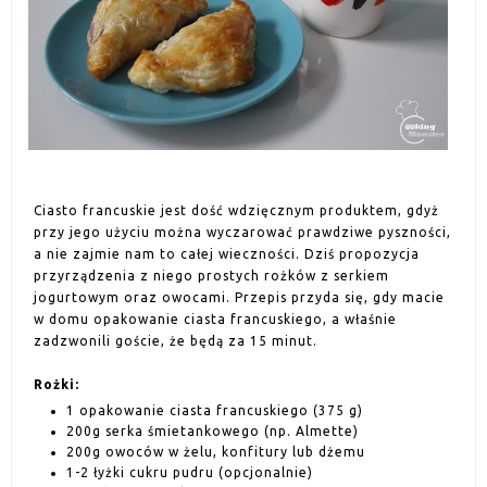
Ciasto francuskie jest dość wdzięcznym produktem, gdyż
przy jego użyciu można wyczarować prawdziwe pyszności,
a nie zajmie nam to całej wieczności. Dziś propozycja
przyrządzenia z niego prostych rożków z serkiem
jogurtowym oraz owocami. Przepis przyda się, gdy macie
w domu opakowanie ciasta francuskiego, a właśnie
zadzwonili goście, że będą za 15 minut.
Rożki:
1 opakowanie ciasta francuskiego (375 g)
200g serka śmietankowego (np. Almette)
200g owoców w żelu, konfitury lub dżemu
1-2 łyżki cukru pudru (opcjonalnie)