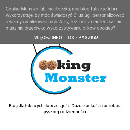
Cookie Monster lubi ciasteczka, mój blog także je lubi i
wykorzystuje, by móc świadczyć Ci usługi, personalizować
reklamy i analizować ruch. A Ty, też lubisz ciasteczka i nie
masz nic przeciwko wykorzystywaniu plików cookies?
WIĘCEJ INFO
OK - PYSZKA!
Blog dla lubiących dobrze zjeść. Dużo słodkości i odrobina
pysznej codzienności.