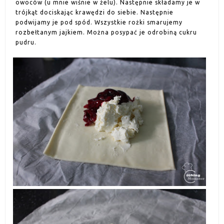
owoców (u mnie wiśnie w żelu). Następnie składamy je w
trójkąt dociskając krawędzi do siebie. Następnie
podwijamy je pod spód. Wszystkie rożki smarujemy
rozbełtanym jajkiem. Można posypać je odrobiną cukru
pudru.