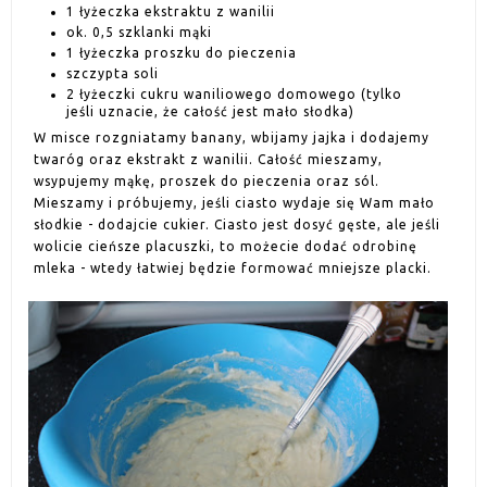
1 łyżeczka ekstraktu z wanilii
ok. 0,5 szklanki mąki
1 łyżeczka proszku do pieczenia
szczypta soli
2 łyżeczki cukru waniliowego domowego (tylko
jeśli uznacie, że całość jest mało słodka)
W misce rozgniatamy banany, wbijamy jajka i dodajemy
twaróg oraz ekstrakt z wanilii. Całość mieszamy,
wsypujemy mąkę, proszek do pieczenia oraz sól.
Mieszamy i próbujemy, jeśli ciasto wydaje się Wam mało
słodkie - dodajcie cukier. Ciasto jest dosyć gęste, ale jeśli
wolicie cieńsze placuszki, to możecie dodać odrobinę
mleka - wtedy łatwiej będzie formować mniejsze placki.