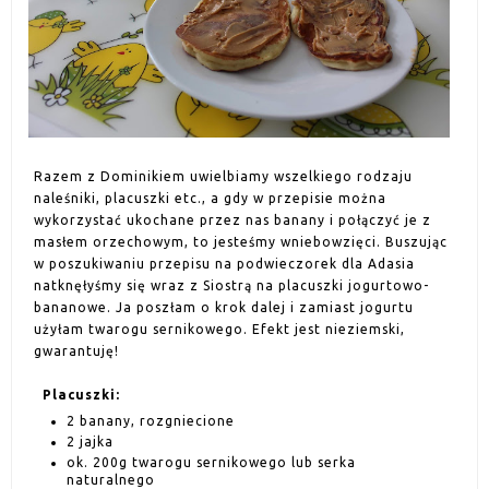
Razem z Dominikiem uwielbiamy wszelkiego rodzaju
naleśniki, placuszki etc., a gdy w przepisie można
wykorzystać ukochane przez nas banany i połączyć je z
masłem orzechowym, to jesteśmy wniebowzięci. Buszując
w poszukiwaniu przepisu na podwieczorek dla Adasia
natknęłyśmy się wraz z Siostrą na placuszki jogurtowo-
bananowe. Ja poszłam o krok dalej i zamiast jogurtu
użyłam twarogu sernikowego. Efekt jest nieziemski,
gwarantuję!
Placuszki:
2 banany, rozgniecione
2 jajka
ok. 200g twarogu sernikowego lub serka
naturalnego