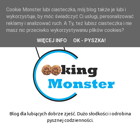
Cookie Monster lubi ciasteczka, mój blog także je lubi i
wykorzystuje, by móc świadczyć Ci usługi, personalizować
reklamy i analizować ruch. A Ty, też lubisz ciasteczka i nie
masz nic przeciwko wykorzystywaniu plików cookies?
WIĘCEJ INFO
OK - PYSZKA!
Blog dla lubiących dobrze zjeść. Dużo słodkości i odrobina
pysznej codzienności.