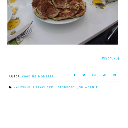
Wydrukuj
AUTOR:
COOKING MONSTER
NALEŚNIKI I PLACUSZKI
,
SŁODKOŚCI
,
ŚNIADANIE