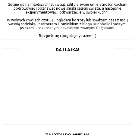
Gotuję od najmłodszych lat i wciąż szlifuję swoje umiejętności. Kocham
podróżować i poznawać nowe smaki całego świata, a następnie
eksperymentować i odtwarzać je w swojej kuchni.
W wolnych chwilach czytuję i oglądam horrory lub spędzam czas z moją
wesołą rodzinką - partnerem Dominikiem z
bloga Runoholic
i naszymi
psiakami -
rozkosznymi cavalierem zwanymi Gałganami
.
Rozgość się i pogotujmy razem! :)
DAJ LAJKA!
ZAJRZYJ DO MNIE NA